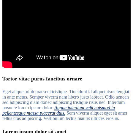
Tortor vitae purus faucibus ornare
Eget aliquet nibh praesent tristique. Tincidunt id aliquet risus feugiat
in ante metus. Semper viverra nam libero justo laoreet. Odio aenean
sed adipiscing diam donec adipiscing tristique risus nec. Interdum
posuere lorem ipsum dolor.
Augue interdum velit euismod in
pellentesque massa placerat duis.
Sem viverra aliquet eget sit amet
tellus cras adipiscing. Vestibulum lectus mauris ultrices eros in.
Lorem ipsum dolor sit amet