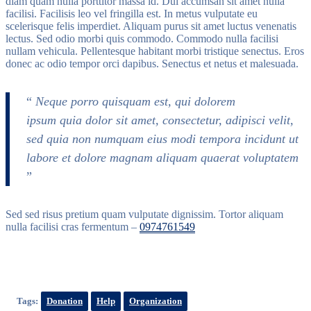
diam quam nulla porttitor massa id. Dui accumsan sit amet nulla
facilisi. Facilisis leo vel fringilla est. In metus vulputate eu
scelerisque felis imperdiet. Aliquam purus sit amet luctus venenatis
lectus. Sed odio morbi quis commodo. Commodo nulla facilisi
nullam vehicula. Pellentesque habitant morbi tristique senectus. Eros
donec ac odio tempor orci dapibus. Senectus et netus et malesuada.
“
Neque porro quisquam est, qui dolorem
ipsum quia dolor sit amet, consectetur, adipisci velit,
sed quia non numquam eius modi tempora incidunt ut
labore et dolore magnam aliquam quaerat voluptatem
”
Sed sed risus pretium quam vulputate dignissim. Tortor aliquam
nulla facilisi cras fermentum –
0974761549
Tags:
Donation
Help
Organization